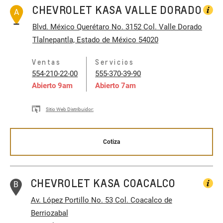
CHEVROLET KASA VALLE DORADO
A
Blvd. México Querétaro No. 3152
Col. Valle Dorado
Tlalnepantla, Estado de México 54020
Ventas
Servicios
554-210-22-00
555-370-39-90
Abierto
9am
Abierto
7am
Sitio Web Distribuidor:
Cotiza
CHEVROLET KASA COACALCO
B
Av. López Portillo No. 53
Col. Coacalco de
Berriozabal