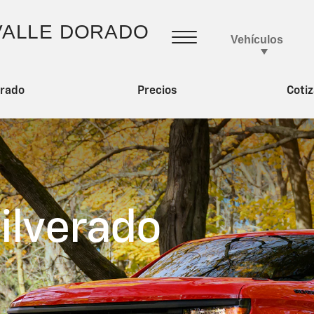
erado
Precios
Cotiz
ilverado