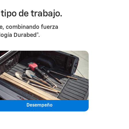
ipo de trabajo.
nte, combinando fuerza
logía Durabed®.
Desempeño