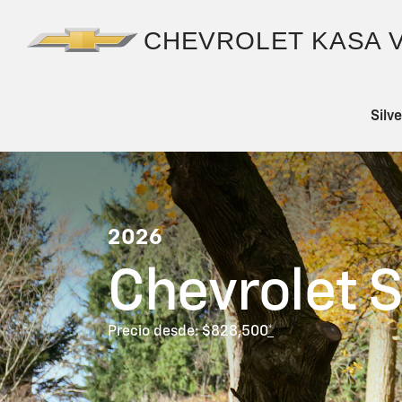
Silv
2026
Chevrolet S
Precio desde: $828,500
*