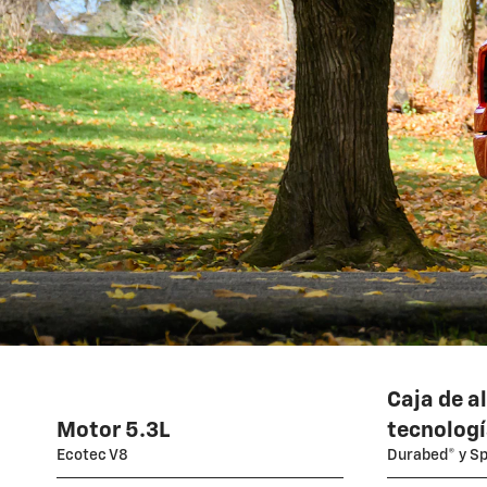
Caja de a
Motor 5.3L
tecnolog
Ecotec V8
Durabed® y Sp